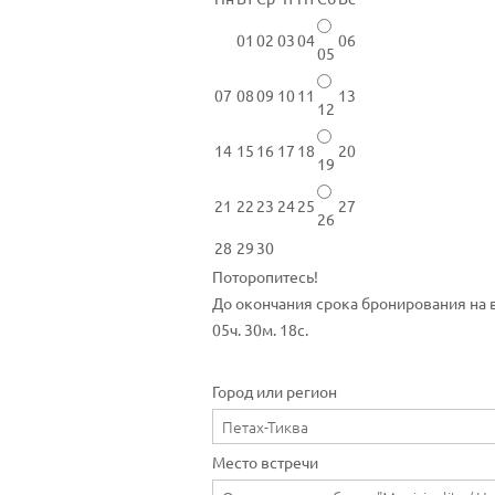
01
02
03
04
06
05
07
08
09
10
11
13
12
14
15
16
17
18
20
19
21
22
23
24
25
27
26
28
29
30
Поторопитесь!
До окончания срока бронирования на 
05ч. 30м. 18с.
Город или регион
Место встречи