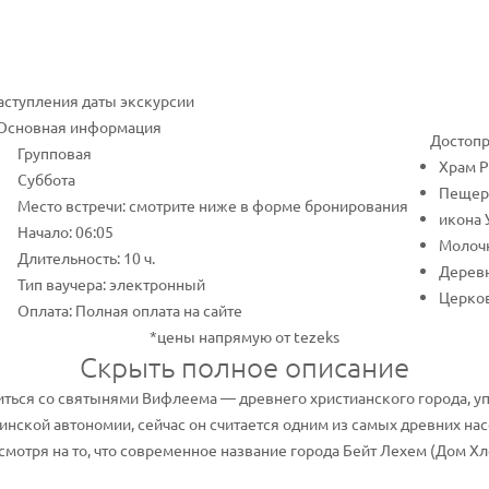
наступления даты экскурсии
Основная информация
Достопр
Групповая
Храм Р
Суббота
Пещер
Место встречи: смотрите ниже в форме бронирования
икона
Начало: 06:05
Молоч
Длительность: 10 ч.
Деревн
Тип ваучера: электронный
Церков
Оплата: Полная оплата на сайте
*цены напрямую от tezeks
Скрыть полное описание
иться со святынями Вифлеема — древнего христианского города, у
нской автономии, сейчас он считается одним из самых древних нас
мотря на то, что современное название города Бейт Лехем (Дом Хле