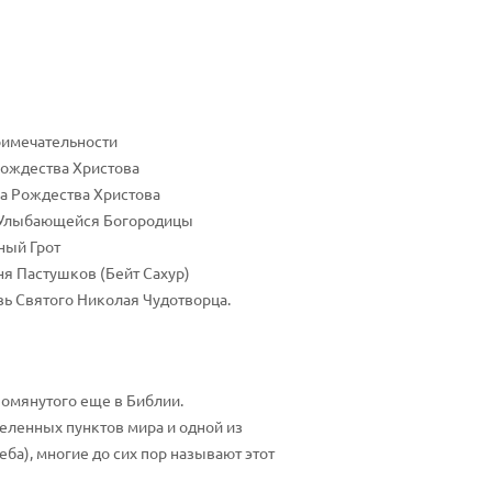
имечательности
ождества Христова
а Рождества Христова
 Улыбающейся Богородицы
ный Грот
я Пастушков (Бейт Сахур)
ь Святого Николая Чудотворца.
помянутого еще в Библии.
еленных пунктов мира и одной из
ба), многие до сих пор называют этот