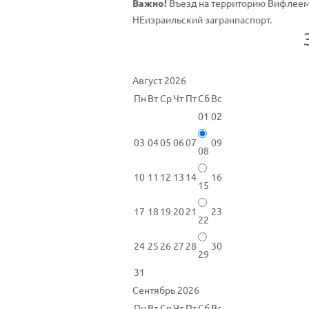
Важно!
Въезд на территорию Вифлеем
НЕизраильский загранпаспорт.
Август 2026
Пн
Вт
Ср
Чт
Пт
Сб
Вс
01
02
03
04
05
06
07
09
08
10
11
12
13
14
16
15
17
18
19
20
21
23
22
24
25
26
27
28
30
29
31
Сентябрь 2026
Пн
Вт
Ср
Чт
Пт
Сб
Вс