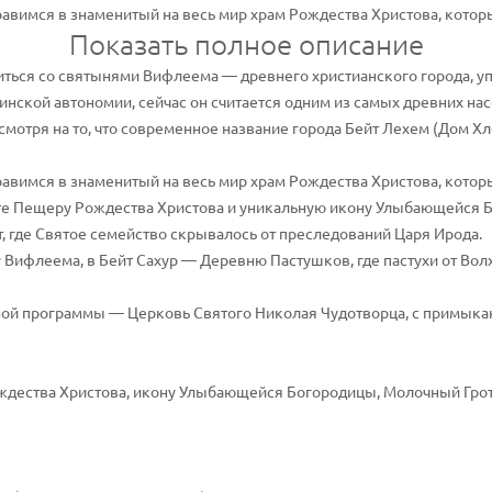
авимся в знаменитый на весь мир храм Рождества Христова, который
Показать полное описание
иться со святынями Вифлеема — древнего христианского города, у
нской автономии, сейчас он считается одним из самых древних нас
мотря на то, что современное название города Бейт Лехем (Дом Хле
равимся в знаменитый на весь мир храм Рождества Христова, котор
ите Пещеру Рождества Христова и уникальную икону Улыбающейся 
, где Святое семейство скрывалось от преследований Царя Ирода.
цу Вифлеема, в Бейт Сахур — Деревню Пастушков, где пастухи от В
ной программы — Церковь Святого Николая Чудотворца, с примыкаю
дества Христова, икону Улыбающейся Богородицы, Молочный Грот,