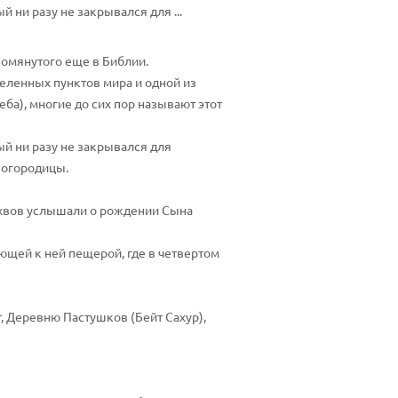
 ни разу не закрывался для ...
помянутого еще в Библии.
еленных пунктов мира и одной из
ба), многие до сих пор называют этот
ый ни разу не закрывался для
Богородицы.
олхвов услышали о рождении Сына
щей к ней пещерой, где в четвертом
 Деревню Пастушков (Бейт Сахур),