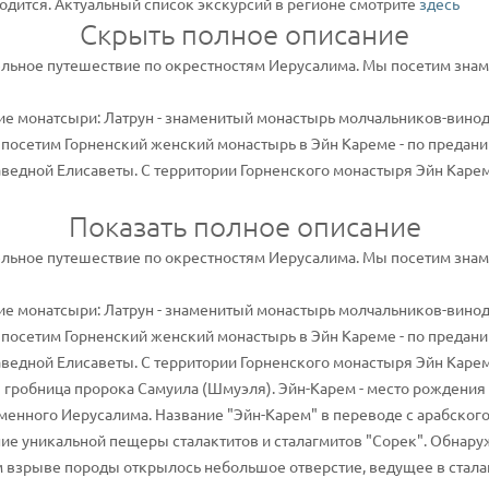
одится. Актуальный список экскурсий в регионе смотрите
здесь
Скрыть полное описание
ельное путешествие по окрестностям Иерусалима. Мы посетим зна
е монатсыри: Латрун - знаменитый монастырь молчальников-винод
посетим Горненский женский монастырь в Эйн Кареме - по предани
ведной Елисаветы. С территории Горненского монастыря Эйн Карема
Показать полное описание
ельное путешествие по окрестностям Иерусалима. Мы посетим зна
е монатсыри: Латрун - знаменитый монастырь молчальников-винод
посетим Горненский женский монастырь в Эйн Кареме - по предани
ведной Елисаветы. С территории Горненского монастыря Эйн Карема
 гробница пророка Самуила (Шмуэля). Эйн-Карем - место рождения 
енного Иерусалима. Название "Эйн-Карем" в переводе с арабского 
е уникальной пещеры сталактитов и сталагмитов "Сорек". Обнаруж
 взрыве породы открылось небольшое отверстие, ведущее в сталак