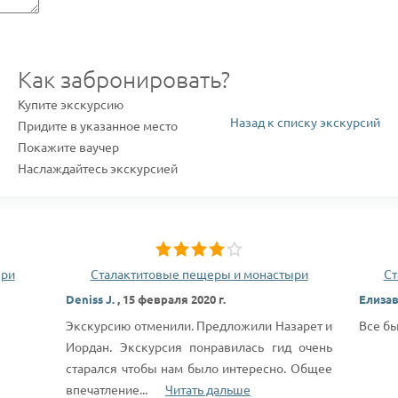
Как забронировать?
Купите экскурсию
Назад к списку экскурсий
Придите в указанное место
Покажите ваучер
Наслаждайтесь экскурсией
ыри
Сталактитовые пещеры и монастыри
Ст
Deniss J.
,
15 февраля 2020 г.
Елизав
Экскурсию отменили. Предложили Назарет и
Все бы
Иордан. Экскурсия понравилась гид очень
старался чтобы нам было интересно. Общее
впечатление
...
Читать дальше