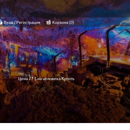
Вход / Регистрация
Корзина
0
Цена
77 $
на человека
Купить