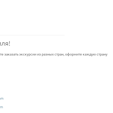
иля!
ите заказать экскурсии из разных стран, оформите каждую страну
am
am