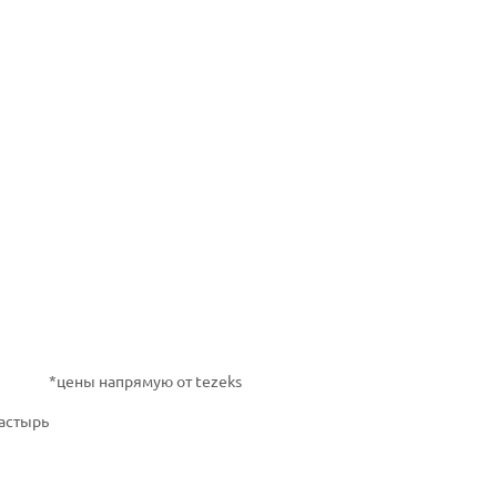
*цены напрямую от tezeks
астырь