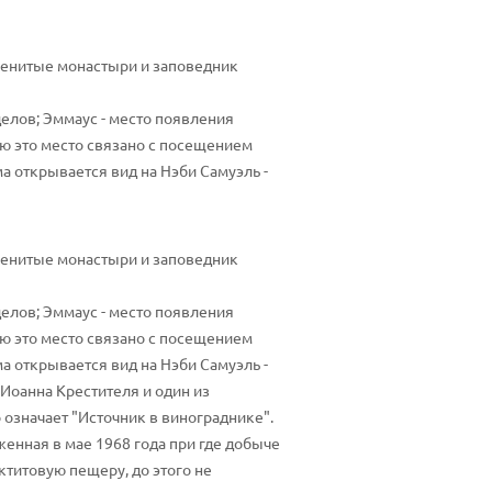
менитые монастыри и заповедник
елов; Эммаус - место появления
ю это место связано с посещением
 открывается вид на Нэби Самуэль -
менитые монастыри и заповедник
елов; Эммаус - место появления
ю это место связано с посещением
 открывается вид на Нэби Самуэль -
Иоанна Крестителя и один из
означает "Источник в винограднике".
енная в мае 1968 года при где добыче
титовую пещеру, до этого не