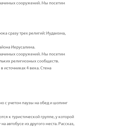
 значимых сооружений. Мы посетим
ока сразу трех религий: Иудаизма,
айона Иерусалима.
 значимых сооружений. Мы посетим
ольких религиозных сообществ.
 источниках 4 века. Стена
 с учетом паузы на обед и шопинг
ся к туристической группе, у которой
а автобусе из другого места. Рассказ,