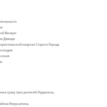
тельности
ра
ной Вечери
ря Давида
 христианский квартал Старого Города
Господня
есения
фы
ока сразу трех религий: Иудаизма,
айона Иерусалима.