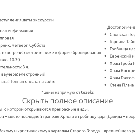
наступления даты экскурсии
Достопримеча
ная информация
Сионская Го
упповая
Горница Тай
рник, Четверг, Суббота
Гробница ца
то встречи: смотрите ниже в форме бронирования
Еврейский и
ало: 10:30
Храм Гроба 
тельность: 3 ч.
Храм Воскр
 ваучера: электронный
Храм Голго
ата: Полная оплата на сайте
Стена Плача
*цены напрямую от tezeks
Скрыть полное описание
ы, с которой открываются прекрасные виды.
и – место последней трапезы Христа и гробницу царя Давида – прор
скому и христианскому кварталам Старого Города – древнейшего р