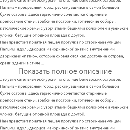
Это увлекательная экскурсия по столице Балеарских островов.
Пальма – прекрасный город, раскинувшийся в самой большой
бухте острова. Здесь гармонично сочетаются старинные
крепостные стены, арабские постройки, готические соборы,
католические храмы с узорчатыми башнями колоколен и узенькие
улочки, бегущие от одной площади к другой.
Нам предстоит приятная пешая прогулка по старинным улицам
Пальмы, вдоль дворцов майоркинской знати с внутренними
двориками «патио», которые охраняются как достояние острова,
среди зданий в стиле ...
Показать полное описание
Это увлекательная экскурсия по столице Балеарских островов.
Пальма – прекрасный город, раскинувшийся в самой большой
бухте острова. Здесь гармонично сочетаются старинные
крепостные стены, арабские постройки, готические соборы,
католические храмы с узорчатыми башнями колоколен и узенькие
улочки, бегущие от одной площади к другой.
Нам предстоит приятная пешая прогулка по старинным улицам
Пальмы, вдоль дворцов майоркинской знати с внутренними