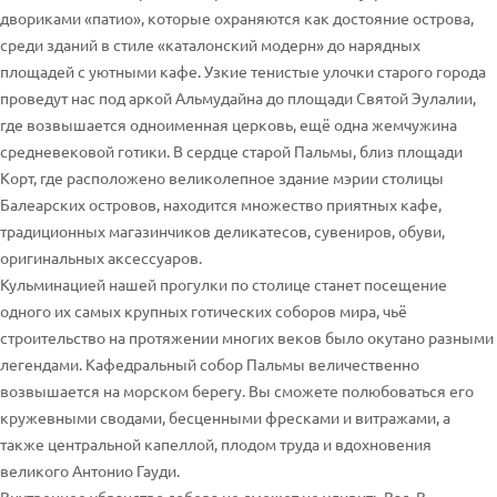
двориками «патио», которые охраняются как достояние острова,
среди зданий в стиле «каталонский модерн» до нарядных
площадей с уютными кафе. Узкие тенистые улочки старого города
проведут нас под аркой Альмудайна до площади Святой Эулалии,
где возвышается одноименная церковь, ещё одна жемчужина
средневековой готики. В сердце старой Пальмы, близ площади
Корт, где расположено великолепное здание мэрии столицы
Балеарских островов, находится множество приятных кафе,
традиционных магазинчиков деликатесов, сувениров, обуви,
оригинальных аксессуаров.
Кульминацией нашей прогулки по столице станет посещение
одного их самых крупных готических соборов мира, чьё
строительство на протяжении многих веков было окутано разными
легендами. Кафедральный собор Пальмы величественно
возвышается на морском берегу. Вы сможете полюбоваться его
кружевными сводами, бесценными фресками и витражами, а
также центральной капеллой, плодом труда и вдохновения
великого Антонио Гауди.