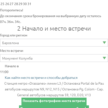
25
26
27
28
29
30
31
Поторопитесь!
До окончания срока бронирования на выбранную дату осталось
07ч. 36м. 34с.
2
Начало и место встречи
Город или регион
Место встречи
Начало в
11:00
Как найти место встречи и способы добраться
Станция метро «Drassanes» линии L3 / Остановка Portal de la Pau
автобусов маршрутов N9, N12, N15 / Остановка Pg. Colom - Cap.
General автобусов маршрутов 59, 120, D20, V13
Показать фотографию места встречи