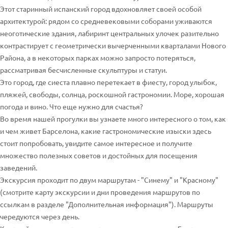
Этот старинный испанский город вдохновляет своей особой
архитектурой: рядом со средневековыми соборами уживаются
неоготические здания, лабиринт центральных улочек разительно
контрастирует с геометрически вычерченными кварталами Нового
Района, а в некоторых парках можно запросто потеряться,
рассматривая бесчисленные скульптуры и статуи.
Это город, где сиеста плавно перетекает в фиесту, город улыбок,
пляжей, свободы, солнца, роскошной гастрономии. Море, хорошая
погода и вино. Что еще нужно для счастья?
Во время нашей прогулки вы узнаете много интересного о том, как
и чем живет Барселона, какие гастрономические изыски здесь
стоит попробовать, увидите самое интересное и получите
множество полезных советов и достойных для посещения
заведений.
Экскурсия проходит по двум маршрутам - "Синему" и "Красному"
(смотрите карту экскурсии и дни проведения маршрутов по
ссылкам в разделе "Дополнительная информация"). Маршруты
чередуются через день.