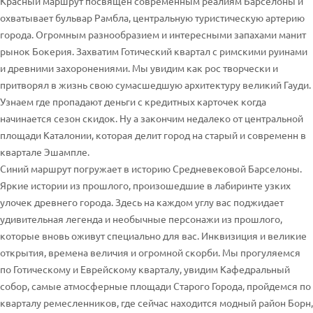
Красный маршрут посвящен современным реалиям Барселоны и
охватывает бульвар Рамбла, центральную туристическую артерию
города. Огромным разнообразием и интересными запахами манит
рынок Бокерия. Захватим Готический квартал с римскими руинами
и древними захоронениями. Мы увидим как рос творчески и
притворял в жизнь свою сумасшедшую архитектуру великий Гауди.
Узнаем где пропадают деньги с кредитных карточек когда
начинается сезон скидок. Ну а закончим недалеко от центральной
площади Каталонии, которая делит город на старый и современн в
квартале Эшампле.
Синий маршрут погружает в историю Средневековой Барселоны.
Яркие истории из прошлого, произошедшие в лабиринте узких
улочек древнего города. Здесь на каждом углу вас поджидает
удивительная легенда и необычные персонажи из прошлого,
которые вновь оживут специально для вас. Инквизиция и великие
открытия, времена величия и огромной скорби. Мы прогуляемся
по Готическому и Еврейскому кварталу, увидим Кафедральный
собор, самые атмосферные площади Старого Города, пройдемся по
кварталу ремесленников, где сейчас находится модный район Борн,