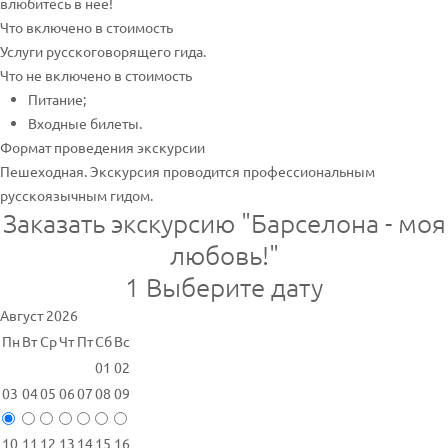
влюбитесь в неё!
Что включено в стоимость
Услуги русскоговорящего гида.
Что не включено в стоимость
Питание;
Входные билеты.
Формат проведения экскурсии
Пешеходная. Экскурсия проводится профессиональным
русскоязычным гидом.
Заказать экскурсию "Барселона - моя
любовь!"
1
Выберите дату
Август 2026
Пн
Вт
Ср
Чт
Пт
Сб
Вс
01
02
03
04
05
06
07
08
09
10
11
12
13
14
15
16