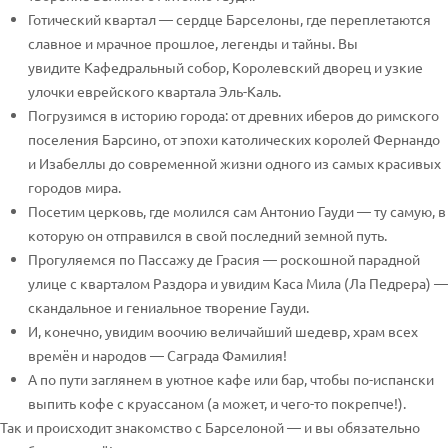
Готический квартал — сердце Барселоны, где переплетаются
славное и мрачное прошлое, легенды и тайны. Вы
увидите Кафедральный собор, Королевский дворец и узкие
улочки еврейского квартала Эль-Каль.
Погрузимся в историю города: от древних иберов до римского
поселения Барсино, от эпохи католических королей Фернандо
и Изабеллы до современной жизни одного из самых красивых
городов мира.
Посетим церковь, где молился сам Антонио Гауди — ту самую, в
которую он отправился в свой последний земной путь.
Прогуляемся по Пассажу де Грасия — роскошной парадной
улице с кварталом Раздора и увидим Каса Мила (Ла Педрера) —
скандальное и гениальное творение Гауди.
И, конечно, увидим воочию величайший шедевр, храм всех
времён и народов — Саграда Фамилия!
А по пути заглянем в уютное кафе или бар, чтобы по-испански
выпить кофе с круассаном (а может, и чего-то покрепче!).
Так и происходит знакомство с Барселоной — и вы обязательно