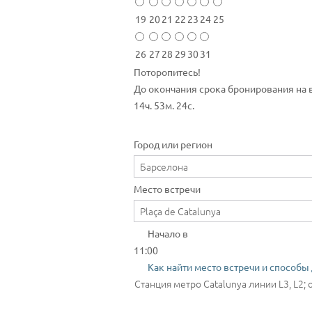
19
20
21
22
23
24
25
26
27
28
29
30
31
Поторопитесь!
До окончания срока бронирования на 
14ч. 53м. 24с.
Город или регион
Место встречи
Начало в
11:00
Как найти место встречи и способы
Станция метро Catalunya линии L3, L2; 