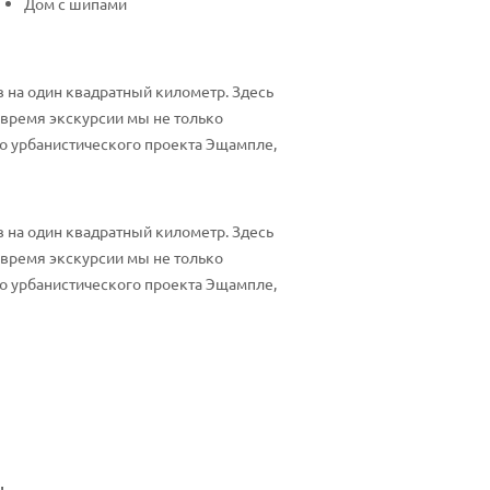
Дом с шипами
 на один квадратный километр. Здесь
 время экскурсии мы не только
о урбанистического проекта Эщампле,
 на один квадратный километр. Здесь
 время экскурсии мы не только
о урбанистического проекта Эщампле,