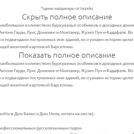
*цены напрямую от tezeks
Скрыть полное описание
с наибольшим количеством буржуазных особняков и доходных домов
Антони Гауди, Луис Доменек-и-Монтанер, Жузеп Пуч-и-Кадафалк. Во
 подъездами построенных ими зданий, но и узнаем историю целог
оящей визитной карточкой Барселоны.
Показать полное описание
с наибольшим количеством буржуазных особняков и доходных домов
Антони Гауди, Луис Доменек-и-Монтанер, Жузеп Пуч-и-Кадафалк. Во
 подъездами построенных ими зданий, но и узнаем историю целог
оящей визитной карточкой Барселоны.
йти в Дом Бальо и Дом Мила, оплата на месте).
профессиональным русскоязычным гидом.