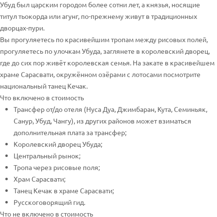
Убуд был царским городом более сотни лет, а князья, носящие
титул тьокорда или агунг, по-прежнему живут в традиционных
дворцах-пури.
Вы прогуляетесь по красивейшим тропам между рисовых полей,
прогуляетесь по улочкам Убуда, заглянете в королевский дворец,
где до сих пор живёт королевская семья. На закате в красивейшем
храме Сарасвати, окружённом озёрами с лотосами посмотрите
национальный танец Кечак.
Что включено в стоимость
Трансфер от/до отеля (Нуса Дуа, Джимбаран, Кута, Семиньяк,
Санур, Убуд, Чангу), из других районов может взиматься
дополнительная плата за трансфер;
Королевский дворец Убуда;
Центральный рынок;
Тропа через рисовые поля;
Храм Сарасвати;
Танец Кечак в храме Сарасвати;
Русскоговорящий гид.
Что не включено в стоимость