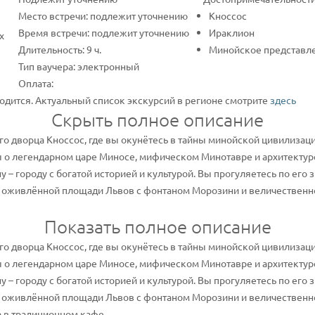
Место встречи: подлежит уточнению
Кноссос
Время встречи: подлежит уточнению
Ираклион
х
Длительность: 9 ч.
Минойское представл
Тип ваучера: электронный
Оплата:
одится. Актуальный список экскурсий в регионе смотрите
здесь
Скрыть полное описание
го дворца Кноссос, где вы окунётесь в тайны минойской цивилизац
 о легендарном царе Миносе, мифическом Минотавре и архитектур
у – городу с богатой историей и культурой. Вы прогуляетесь по ег
, оживлённой площади Львов с фонтаном Морозини и величественной
Показать полное описание
го дворца Кноссос, где вы окунётесь в тайны минойской цивилизац
 о легендарном царе Миносе, мифическом Минотавре и архитектур
у – городу с богатой историей и культурой. Вы прогуляетесь по ег
, оживлённой площади Львов с фонтаном Морозини и величественной
а в традиционном кафе.