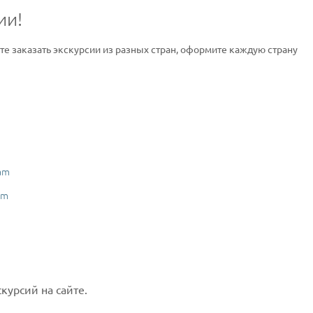
ии!
ите заказать экскурсии из разных стран, оформите каждую страну
am
am
курсий на сайте.