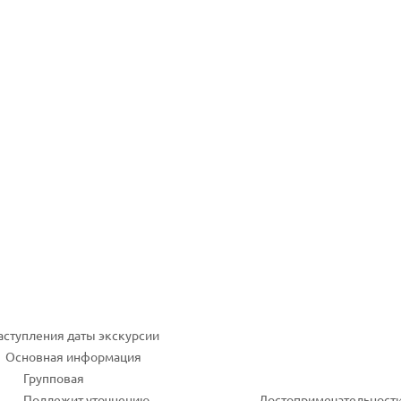
наступления даты экскурсии
Основная информация
Групповая
Подлежит уточнению
Достопримечательност