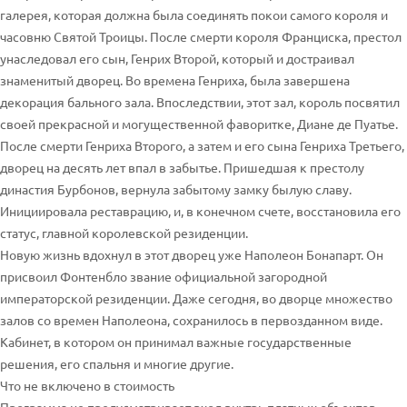
галерея, которая должна была соединять покои самого короля и
часовню Святой Троицы. После смерти короля Франциска, престол
унаследовал его сын, Генрих Второй, который и достраивал
знаменитый дворец. Во времена Генриха, была завершена
декорация бального зала. Впоследствии, этот зал, король посвятил
своей прекрасной и могущественной фаворитке, Диане де Пуатье.
После смерти Генриха Второго, а затем и его сына Генриха Третьего,
дворец на десять лет впал в забытье. Пришедшая к престолу
династия Бурбонов, вернула забытому замку былую славу.
Инициировала реставрацию, и, в конечном счете, восстановила его
статус, главной королевской резиденции.
Новую жизнь вдохнул в этот дворец уже Наполеон Бонапарт. Он
присвоил Фонтенбло звание официальной загородной
императорской резиденции. Даже сегодня, во дворце множество
залов со времен Наполеона, сохранилось в первозданном виде.
Кабинет, в котором он принимал важные государственные
решения, его спальня и многие другие.
Что не включено в стоимость