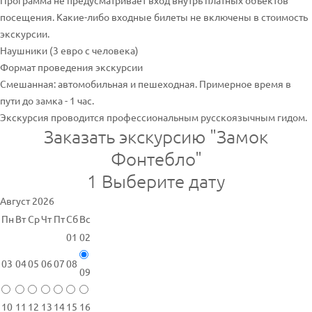
Программа не предусматривает вход внутрь платных объектов
посещения. Какие-либо входные билеты не включены в стоимость
экскурсии.
Наушники (3 евро с человека)
Формат проведения экскурсии
Смешанная: автомобильная и пешеходная. Примерное время в
пути до замка - 1 час.
Экскурсия проводится профессиональным русскоязычным гидом.
Заказать экскурсию "Замок
Фонтебло"
1
Выберите дату
Август 2026
Пн
Вт
Ср
Чт
Пт
Сб
Вс
01
02
03
04
05
06
07
08
09
10
11
12
13
14
15
16