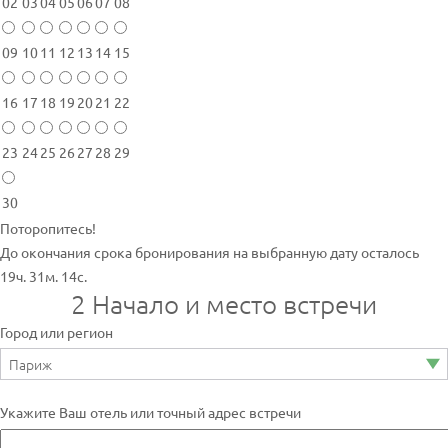
02
03
04
05
06
07
08
09
10
11
12
13
14
15
16
17
18
19
20
21
22
23
24
25
26
27
28
29
30
Поторопитесь!
До окончания срока бронирования на выбранную дату осталось
19ч. 31м. 14с.
2
Начало и место встречи
Город или регион
Укажите Ваш отель или точный адрес встречи