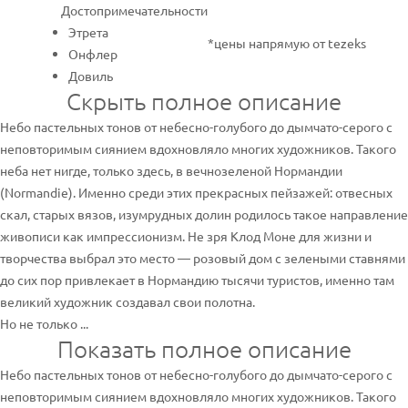
Достопримечательности
Этрета
*цены напрямую от tezeks
Онфлер
Довиль
Скрыть полное описание
Небо пастельных тонов от небесно-голубого до дымчато-серого с
неповторимым сиянием вдохновляло многих художников. Такого
неба нет нигде, только здесь, в вечнозеленой Нормандии
(Normandie). Именно среди этих прекрасных пейзажей: отвесных
скал, старых вязов, изумрудных долин родилось такое направление
живописи как импрессионизм. Не зря Клод Моне для жизни и
творчества выбрал это место — розовый дом с зелеными ставнями
до сих пор привлекает в Нормандию тысячи туристов, именно там
великий художник создавал свои полотна.
Но не только ...
Показать полное описание
Небо пастельных тонов от небесно-голубого до дымчато-серого с
неповторимым сиянием вдохновляло многих художников. Такого