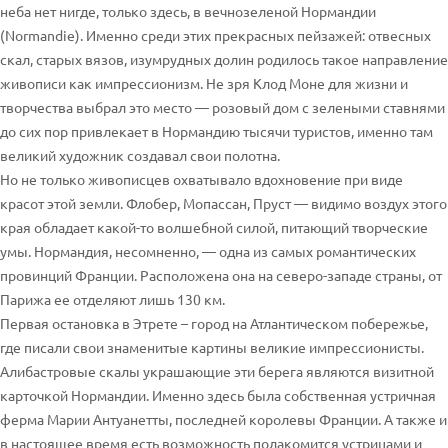
неба нет нигде, только здесь, в вечнозеленой Нормандии
(Normandie). Именно среди этих прекрасных пейзажей: отвесных
скал, старых вязов, изумрудных долин родилось такое направление
живописи как импрессионизм. Не зря Клод Моне для жизни и
творчества выбрал это место — розовый дом с зелеными ставнями
до сих пор привлекает в Нормандию тысячи туристов, именно там
великий художник создавал свои полотна.
Но не только живописцев охватывало вдохновение при виде
красот этой земли. Флобер, Мопассан, Пруст — видимо воздух этого
края обладает какой-то волшебной силой, питающий творческие
умы. Нормандия, несомненно, — одна из самых романтических
провинций Франции. Расположена она на северо-западе страны, от
Парижа ее отделяют лишь 130 км.
Первая остановка в Этрете – город на Атлантическом побережье,
где писали свои знаменитые картины великие импрессионисты.
Алибастровые скалы украшающие эти берега являются визитной
карточкой Нормандии. Именно здесь была собственная устричная
ферма Марии Антуанетты, последней королевы Франции. А также и
в настоящее время есть возможность полакомится устрицами и