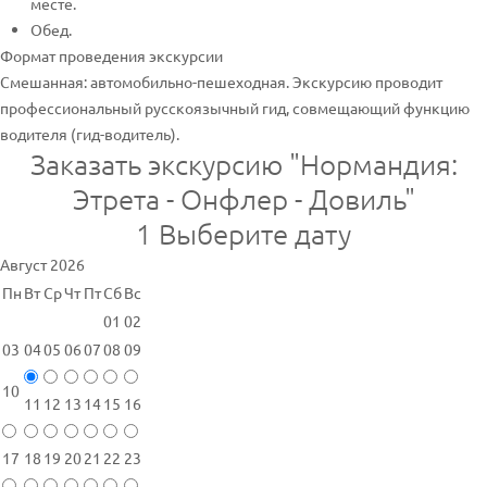
месте.
Обед.
Формат проведения экскурсии
Смешанная: автомобильно-пешеходная. Экскурсию проводит
профессиональный русскоязычный гид, совмещающий функцию
водителя (гид-водитель).
Заказать экскурсию "Нормандия:
Этрета - Онфлер - Довиль"
1
Выберите дату
Август 2026
Пн
Вт
Ср
Чт
Пт
Сб
Вс
01
02
03
04
05
06
07
08
09
10
11
12
13
14
15
16
17
18
19
20
21
22
23