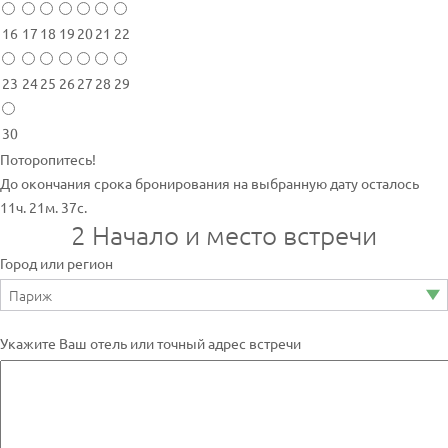
16
17
18
19
20
21
22
23
24
25
26
27
28
29
30
Поторопитесь!
До окончания срока бронирования на выбранную дату осталось
11ч. 21м. 37с.
2
Начало и место встречи
Город или регион
Укажите Ваш отель или точный адрес встречи