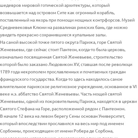
шедевров мировой готической архитектуры, который
возвышается над островом Сите как огромный корабль,
поставленный на якорь при помощи мощных контрфорсов. Музей
Средневековья Клюни на развалинах римских бань, где можно
увидеть прекрасно сохранившиеся купальные залы.
На самой высокой точке пятого округа Парижа, горе Святой
Женевьевы, где сейчас стоит Пантеон, когда-то была церковь,
изначально посвященная Святой Женевьеве, строительство
которой было заказано Людовиком XV, ставшая после революци
1789 года некрополем прославленных и почитаемых граждан
французского государства. Когда-то здесь находилось самое
влиятельное парижское религиозное учреждение, основанное в VI
веке н.э. аббатство Святой Женевьевы. Часть мощей святой
Женевьевы, одной из покровительниц Парижа, находятся в церкви
Святого Стефана на Горе, расположенной рядом с Пантеоном.
В начале 12 века на левом берегу Сены основан Университет,
который впоследствии прославился на весь мир под именем
Сорбонны, происходящем от имени Робера де Сорбона,