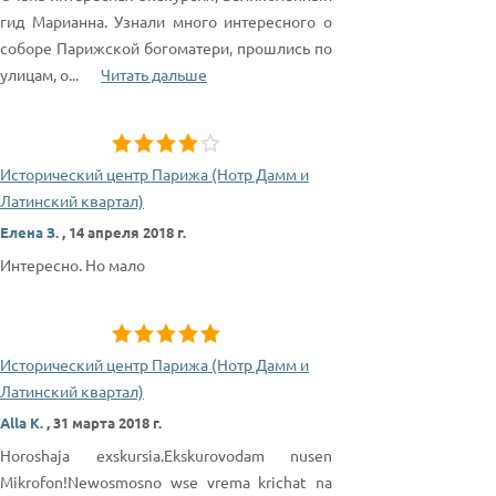
гид Марианна. Узнали много интересного о
соборе Парижской богоматери, прошлись по
улицам, о
...
Читать дальше
Исторический центр Парижа (Нотр Дамм и
Латинский квартал)
Елена З.
,
14 апреля 2018 г.
Интересно. Но мало
Исторический центр Парижа (Нотр Дамм и
Латинский квартал)
Alla K.
,
31 марта 2018 г.
Horoshaja exskursia.Ekskurovodam nusen
Mikrofon!Newosmosno wse vrema krichat na