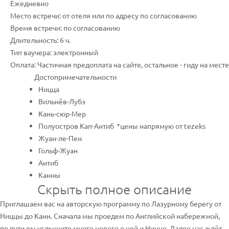
Ежедневно
Место встречи: от отеля или по адресу по согласованию
Время встречи: по согласованию
Длительность: 6 ч.
Тип ваучера: электронный
Оплата: Частичная предоплата на сайте, остальное - гиду на месте
Достопримечательности
Ницца
Вильнёв-Лубэ
Кань-сюр-Мер
Полуостров Кап-Антиб
*цены напрямую от tezeks
Жуан-ле-Пен
Гольф-Жуан
Антиб
Канны
Скрыть полное описание
Приглашаем вас на авторскую программу по Лазурному берегу от
Ниццы до Канн. Сначала мы проедем по Английской набережной,
по пути вы услышите много нового о ней и Ницце. Далее нас ждёт