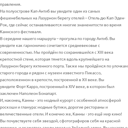
правления.
На полуострове Кап-Антиб вы увидите один из самых
фешенебельных на Лазурном берегу отелей – Отель дю Кап-Эден-
Рок, где сейчас останавливаются многие знаменитости во время
Каннского фестиваля.
В середине нашего маршрута – прогулка по городу Антиб. Вы
увидите как гармонично сочетается средневековье с
современностью. Мы пройдём по сохранившейся с XIII века
крепостной стене, которая тянется вдоль крупнейшего на
Лазурном берегу яхтенного порта. Также мы пройдёмся по улочкам
старого города и рядом с музеем известного Пикассо,
расположенном в крепости, построенной в XII веке. Вы
увидите Форт Каррэ, построенный в XIV веке, в котором был
заключен Наполеон Бонапарт.
И, наконец, Канны - это модный курорт с особенной атмосферой
роскоши и гламура: модные бутики, дорогие рестораны и
величественные отели. И конечно же, Канны - это ещё мир кино!
Вы почувствуете себя звездой, сфотографиров себя на красной
дорожке, и окажетесь среди звезд на Звёздной аллее. Вы узнаете о