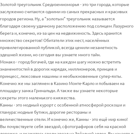
Золотой треугольник Средиземноморья - это три города, которые
заслуженно считаются одними из самых прекрасных и красивых
городов региона. Ну, а "золотым" треугольник называется
благодаря своему удачному расположению под солнцем Лазурного
берега и, конечно, из-за цен на недвижимость. Здесь хранится
множество секретов! Обитатели этих мест, населённых
привилегированной публикой, всегда ценили незаметность
здешней жизни, но сегодня вы узнаете много тайн.
Монако - город богачей, где на каждом шагу можно встретить
знаменитостей в дорогих нарядах, миллионеров, принцев и
принцесс, люксовые машины и необыкновенные супер-яхты.
Конечно же мы заглянем в Казино Монте-Карло и побываем на
площади у замка Гримальди. А также вы узнаете некоторые
секреты этого маленького княжества.
Канны - это модный курорт с особенной атмосферой роскоши и
гламура: модные бутики, дорогие рестораны и
величественные отели. И конечно же, Канны - это ещё мир кино!
Вы почувствуете себя звездой, сфотографиров себя на красной
дорожке, и окажетесь среди звезд на Звёздной аллее. Вы узнаете о