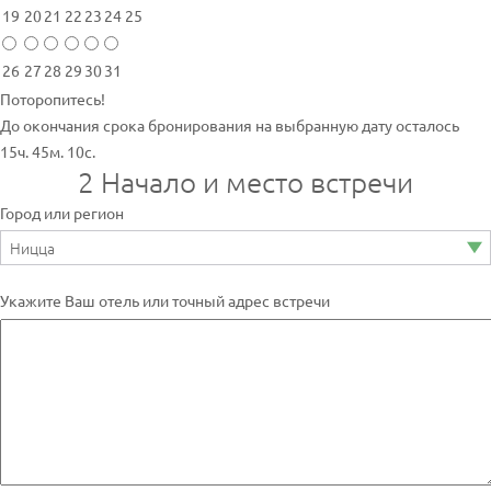
19
20
21
22
23
24
25
26
27
28
29
30
31
Поторопитесь!
До окончания срока бронирования на выбранную дату осталось
15ч. 45м. 10с.
2
Начало и место встречи
Город или регион
Укажите Ваш отель или точный адрес встречи