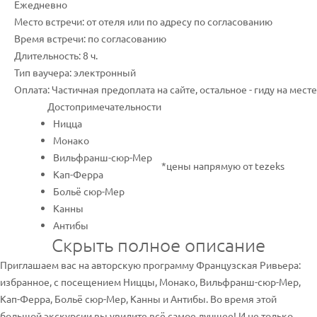
Ежедневно
Место встречи: от отеля или по адресу по согласованию
Время встречи: по согласованию
Длительность: 8 ч.
Тип ваучера: электронный
Оплата: Частичная предоплата на сайте, остальное - гиду на месте
Достопримечательности
Ницца
Монако
Вильфранш-сюр-Мер
*цены напрямую от tezeks
Кап-Ферра
Больё сюр-Мер
Канны
Антибы
Скрыть полное описание
Приглашаем вас на авторскую программу Французская Ривьера:
избранное, с посещением Ниццы, Монако, Вильфранш-сюр-Мер,
Кап-Ферра, Больё сюр-Мер, Канны и Антибы. Во время этой
большой экскурсии вы увидите всё самое лучшее! И не только