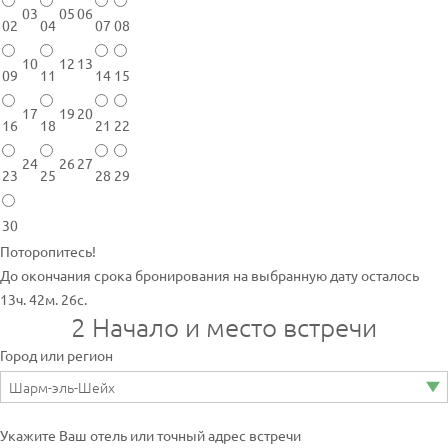
03
05
06
02
04
07
08
10
12
13
09
11
14
15
17
19
20
16
18
21
22
24
26
27
23
25
28
29
30
Поторопитесь!
До окончания срока бронирования на выбранную дату осталось
13ч. 42м. 26с.
2
Начало и место встречи
Город или регион
Укажите Ваш отель или точный адрес встречи