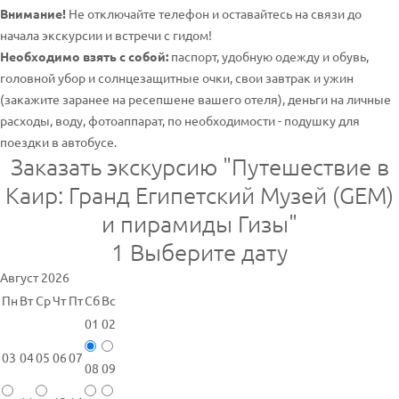
Внимание!
Не отключайте телефон и оставайтесь на связи до
начала экскурсии и встречи с гидом!
Необходимо взять с собой:
паспорт, удобную одежду и обувь,
головной убор и солнцезащитные очки, свои завтрак и ужин
(закажите заранее на ресепшене вашего отеля), деньги на личные
расходы, воду, фотоаппарат, по необходимости - подушку для
поездки в автобусе.
Заказать экскурсию "Путешествие в
Каир: Гранд Египетский Музей (GEM)
и пирамиды Гизы"
1
Выберите дату
Август 2026
Пн
Вт
Ср
Чт
Пт
Сб
Вс
01
02
03
04
05
06
07
08
09