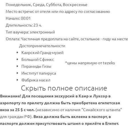
Понедельник, Среда, Суббота, Воскресенье
Место встречи: от отеля или по адресу по согласованию
Начало: 00:01
Длительность: 23 ч.
Тип ваучера: электронный
Оплата: Частичная предоплата на сайте, остальное - гиду на месте
Достопримечательности
Каирский Гранд-музей
Большой Сфинкс
*цены напрямую от tezeks
Пирамиды Гизы
Институт папируса
Фабрика масел
Скрыть полное описание
Внимание! Для посещения экскурсий в Каир и Луксор в
аэропорту по прилету должна быть приобретена египетская
виза за 25 $ с чел.
(независимо от наличия "Синайского штампа"
для граждан РФ).
Виза должна быть вклеена в паспорт, в
паспорте должен присутствовать штамп о прилёте в Египет.