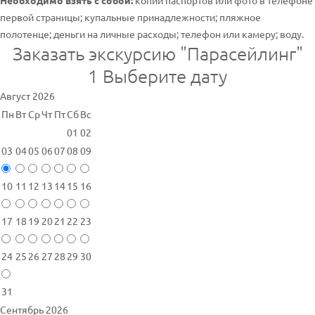
Необходимо взять с собой:
копии паспортов или фото в телефоне
первой страницы; купальные принадлежности; пляжное
полотенце; деньги на личные расходы; телефон или камеру; воду.
Заказать экскурсию "Парасейлинг"
1
Выберите дату
Август 2026
Пн
Вт
Ср
Чт
Пт
Сб
Вс
01
02
03
04
05
06
07
08
09
10
11
12
13
14
15
16
17
18
19
20
21
22
23
24
25
26
27
28
29
30
31
Сентябрь 2026