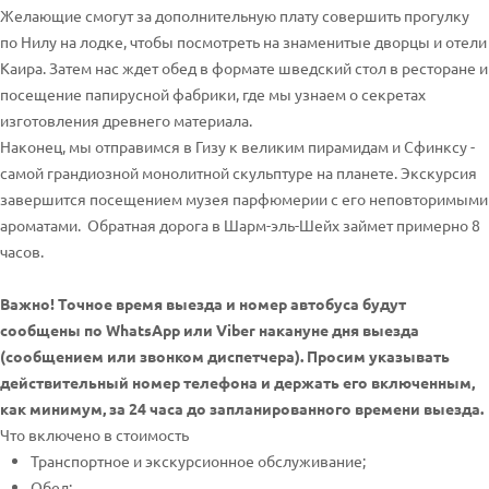
Желающие смогут за дополнительную плату совершить прогулку
по Нилу на лодке, чтобы посмотреть на знаменитые дворцы и отели
Каира. Затем нас ждет обед в формате шведский стол в ресторане и
посещение папирусной фабрики, где мы узнаем о секретах
изготовления древнего материала.
Наконец, мы отправимся в Гизу к великим пирамидам и Сфинксу -
самой грандиозной монолитной скульптуре на планете. Экскурсия
завершится посещением музея парфюмерии с его неповторимыми
ароматами. Обратная дорога в Шарм-эль-Шейх займет примерно 8
часов.
Важно! Точное время выезда и номер автобуса будут
сообщены по WhatsApp или Viber накануне дня выезда
(сообщением или звонком диспетчера). Просим указывать
действительный номер телефона и держать его включенным,
как минимум, за 24 часа до запланированного времени выезда.
Что включено в стоимость
Транспортное и экскурсионное обслуживание;
Обед;