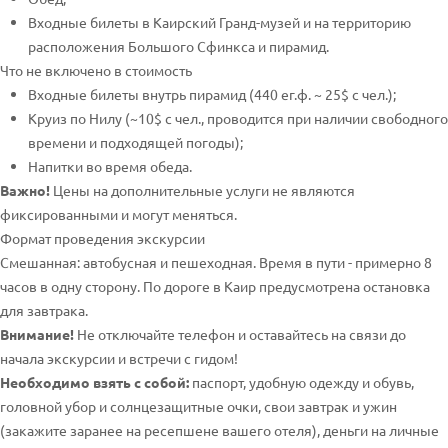
Входные билеты в Каирский Гранд-музей и на территорию
расположения Большого Сфинкса и пирамид.
Что не включено в стоимость
Входные билеты внутрь пирамид (440 ег.ф. ~ 25$ с чел.);
Круиз по Нилу (~10$ с чел., проводится при наличии свободного
времени и подходящей погоды);
Напитки во время обеда.
Важно!
Цены на дополнительные услуги не являются
фиксированными и могут меняться.
Формат проведения экскурсии
Смешанная: автобусная и пешеходная. Время в пути - примерно 8
часов в одну сторону. По дороге в Каир предусмотрена остановка
для завтрака.
Внимание!
Не отключайте телефон и оставайтесь на связи до
начала экскурсии и встречи с гидом!
Необходимо взять с собой:
паспорт, удобную одежду и обувь,
головной убор и солнцезащитные очки, свои завтрак и ужин
(закажите заранее на ресепшене вашего отеля), деньги на личные