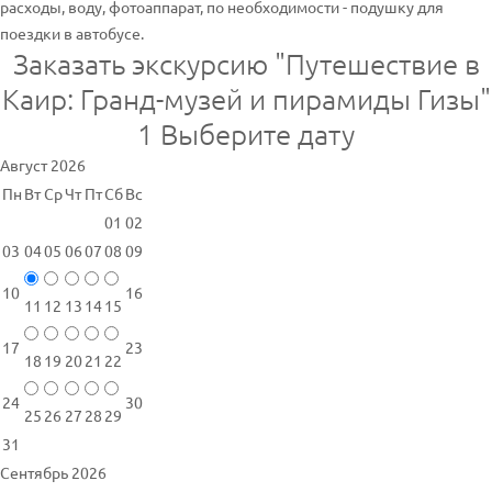
расходы, воду, фотоаппарат, по необходимости - подушку для
поездки в автобусе.
Заказать экскурсию "Путешествие в
Каир: Гранд-музей и пирамиды Гизы"
1
Выберите дату
Август 2026
Пн
Вт
Ср
Чт
Пт
Сб
Вс
01
02
03
04
05
06
07
08
09
10
16
11
12
13
14
15
17
23
18
19
20
21
22
24
30
25
26
27
28
29
31
Сентябрь 2026