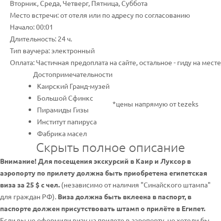
Вторник, Среда, Четверг, Пятница, Суббота
Место встречи: от отеля или по адресу по согласованию
Начало: 00:01
Длительность: 24 ч.
Тип ваучера: электронный
Оплата: Частичная предоплата на сайте, остальное - гиду на месте
Достопримечательности
Каирский Гранд-музей
Большой Сфинкс
*цены напрямую от tezeks
Пирамиды Гизы
Институт папируса
Фабрика масел
Скрыть полное описание
Внимание! Для посещения экскурсий в Каир и Луксор в
аэропорту по прилету должна быть приобретена египетская
виза за 25 $ с чел.
(независимо от наличия "Синайского штампа"
для граждан РФ).
Виза должна быть вклеена в паспорт, в
паспорте должен присутствовать штамп о прилёте в Египет.
Если вы не оформили визу на прилете в аэропорту, но хотели бы