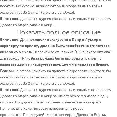
посетить экскурсию, виза может быть оформлена во время
экскурсии за 35 $ с чел. (оплата в автобусе).
Внимание!
Данная экскурсия связана с длительным переездом.
Дорога из Марса-Алама в Каир ...
Показать полное описание
Внимание! Для посещения экскурсий в Каир и Луксор в
аэропорту по прилету должна быть приобретена египетская
виза за 25 $ с чел.
(независимо от наличия "Синайского штампа"
для граждан РФ).
Виза должна быть вклеена в паспорт, в
паспорте должен присутствовать штамп о прилёте в Египет.
Если вы не оформили визу на прилете в аэропорту, но хотели бы
посетить экскурсию, виза может быть оформлена во время
экскурсии за 35 $ с чел. (оплата в автобусе).
Внимание!
Данная экскурсия связана с длительным переездом.
Дорога из Марса-Алама в Каир занимает около 8-9 часов в одну
сторону. По дороге предусмотрена остановка для завтрака.
По приезду в Каир мы сразу направимся в новое
пространтво: Гранд-музей - место шедевров Древнего Египта.