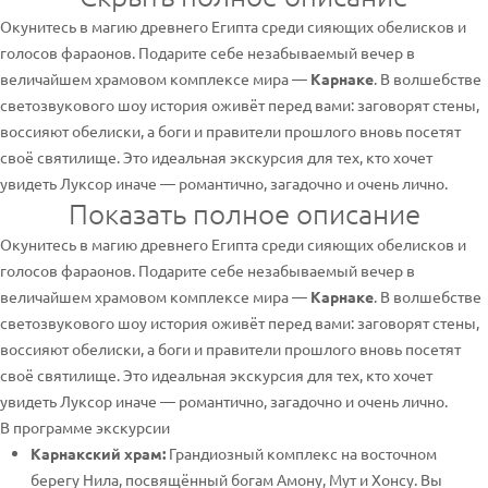
Окунитесь в магию древнего Египта среди сияющих обелисков и
голосов фараонов. Подарите себе незабываемый вечер в
величайшем храмовом комплексе мира —
Карнаке
. В волшебстве
светозвукового шоу история оживёт перед вами: заговорят стены,
воссияют обелиски, а боги и правители прошлого вновь посетят
своё святилище. Это идеальная экскурсия для тех, кто хочет
увидеть Луксор иначе — романтично, загадочно и очень лично.
Показать полное описание
Окунитесь в магию древнего Египта среди сияющих обелисков и
голосов фараонов. Подарите себе незабываемый вечер в
величайшем храмовом комплексе мира —
Карнаке
. В волшебстве
светозвукового шоу история оживёт перед вами: заговорят стены,
воссияют обелиски, а боги и правители прошлого вновь посетят
своё святилище. Это идеальная экскурсия для тех, кто хочет
увидеть Луксор иначе — романтично, загадочно и очень лично.
В программе экскурсии
Карнакский храм:
Грандиозный комплекс на восточном
берегу Нила, посвящённый богам Амону, Мут и Хонсу. Вы