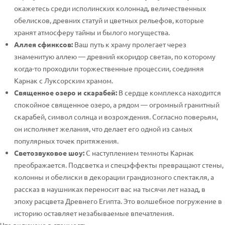
окажетесь среди исполинских колоннад, величественных
обелисков, древних статуй и цветных рельефов, которые
хранят атмосферу тайны и былого могущества.
Аллея сфинксов:
Ваш путь к храму пролегает через
знаменитую аллею — древний «коридор света», по которому
когда-то проходили торжественные процессии, соединяя
Карнак с Луксорским храмом.
Священное озеро и скарабей:
В сердце комплекса находится
спокойное священное озеро, а рядом — огромный гранитный
скарабей, символ солнца и возрождения. Согласно поверьям,
он исполняет желания, что делает его одной из самых
популярных точек притяжения.
Светозвуковое шоу:
С наступлением темноты Карнак
преображается. Подсветка и спецэффекты превращают стены,
колонны и обелиски в декорации грандиозного спектакля, а
рассказ в наушниках переносит вас на тысячи лет назад, в
эпоху расцвета Древнего Египта. Это волшебное погружение в
историю оставляет незабываемые впечатления.