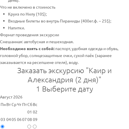
день).
Что не включено в стоимость
Круиз по Нилу (10$);
Входные билеты во внутрь Пирамиды (400ег.ф. ~ 25$);
Напитки.
Формат проведения экскурсии
Смешанная: автобусная и пешеходная.
Необходимо взять с собой:
паспорт, удобная одежда и обувь,
головной убор, солнцезащитные очки, сухой паёк (заранее
заказывается на ресепшене отеля), воду.
Заказать экскурсию "Каир и
Александрия (2 дня)"
1
Выберите дату
Август 2026
Пн
Вт
Ср
Чт
Пт
Сб
Вс
01
02
03
04
05
06
07
08
09