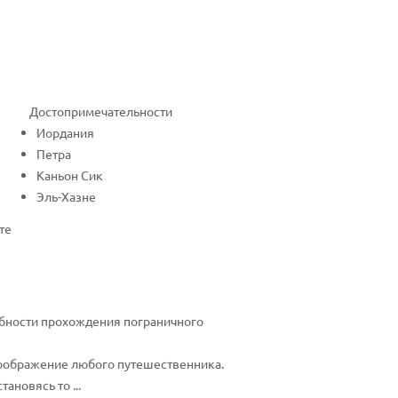
Достопримечательности
Иордания
Петра
Каньон Сик
Эль-Хазне
те
робности прохождения пограничного
 воображение любого путешественника.
ановясь то ...