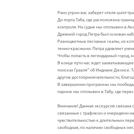
Рано утром вас заберет отеля шатл-тр
До порта Таба, где расположена гран
контроля. На судне мы отплывем в Ака
Древний город Петра был основан наб
Разноцветные песчаные скалы, из кот
темно-красными. Петра удивляет учен
Чтобы попасть в легендарный город, 
В конце пути нас ждет захватывающее
поисках Грааля” об Индиане Джонсе. Т
другие достопримечательности, благод
В завершении программы мы пообедаем 
пароме мы отплывем в Табу, где перес
Внимание! Данная экскурсия связана 
связанные с трафиком и очередями на 
чувствительностью к длительным пере
свободная, по наличию свободных мес