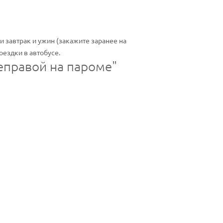
и завтрак и ужин (закажите заранее на
оездки в автобусе.
реправой на пароме"