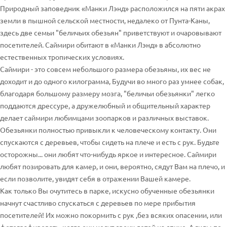
Природный заповедник «Манки Лэнд» расположился на пяти акрах
земли в пышной сельской местности, недалеко от Пунта-Каны,
здесь две семьи "беличьих обезьян" приветствуют и очаровывают
посетителей. Саймири обитают в «Манки Лэнд» в абсолютно
естественных тропических условиях.
Саймири - это совсем небольшого размера обезьяны, их вес не
доходит и до одного килограмма, Будучи во много раз умнее собак,
благодаря большому размеру мозга, "беличьи обезьянки" легко
поддаются дрессуре, а дружелюбный и общительный характер
делает саймири любимцами зоопарков и различных выставок.
Обезьянки полностью привыкли к человеческому контакту. Они
спускаются с деревьев, чтобы сидеть на плече и есть с рук. Будьте
осторожны... они любят что-нибудь яркое и интересное. Саймири
любят позировать для камер, и они, вероятно, сядут Вам на плечо, и
если позволите, увидят себя в отражении Вашей камере.
Как только Вы очутитесь в парке, искусно обученные обезьянки
начнут счастливо спускаться с деревьев по мере прибытия
посетителей! Их можно покормить с рук ,без всяких опасении, или