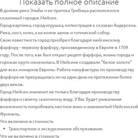
Показать полное описание
В долине реки Эльбы и ее притока Трибиша расположился
сказочный городок Мейсен.
Город-картинка, город-игрушка, иллюстрация к сказкам Андерсена.
Река, мост, холм, а на холме замок и готический собор.
Свою известность город приобрел благодаря мейсенскому
фарфору - первому фарфору, произведенному в Европе в 1709
году. После того, как был открыт рецепт фарфора, жизнь города и
горожан круто изменилась. В Мейсене создавали "белое золото"
для всех монархов Европы. Работа мануфактуры по производству
фарфора не прекращалась ни на один день на протяжении более
двух веков.
Город Мейсен знаменит не только благодаря производству
фарфора и своему сказочному виду. У Вас будет уникальная
возможность попробовать местное вино и знаменитый Мейсенский
Фуммель.
Что включено в стоимость
Транспортное и экскурсионное обслуживание.
Что не включено в стоимость