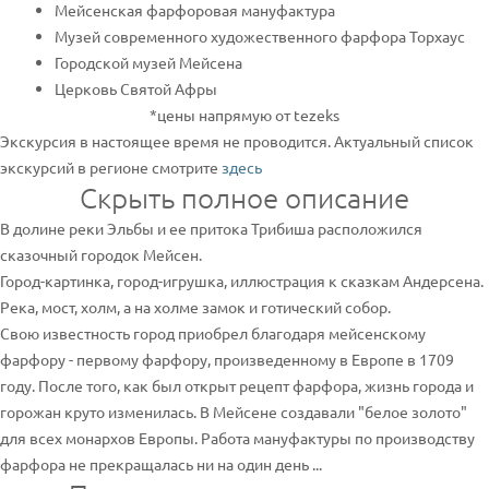
Мейсенская фарфоровая мануфактура
Музей современного художественного фарфора Торхаус
Городской музей Мейсена
Церковь Святой Афры
*цены напрямую от tezeks
Экскурсия в настоящее время не проводится. Актуальный список
экскурсий в регионе смотрите
здесь
Скрыть полное описание
В долине реки Эльбы и ее притока Трибиша расположился
сказочный городок Мейсен.
Город-картинка, город-игрушка, иллюстрация к сказкам Андерсена.
Река, мост, холм, а на холме замок и готический собор.
Свою известность город приобрел благодаря мейсенскому
фарфору - первому фарфору, произведенному в Европе в 1709
году. После того, как был открыт рецепт фарфора, жизнь города и
горожан круто изменилась. В Мейсене создавали "белое золото"
для всех монархов Европы. Работа мануфактуры по производству
фарфора не прекращалась ни на один день ...