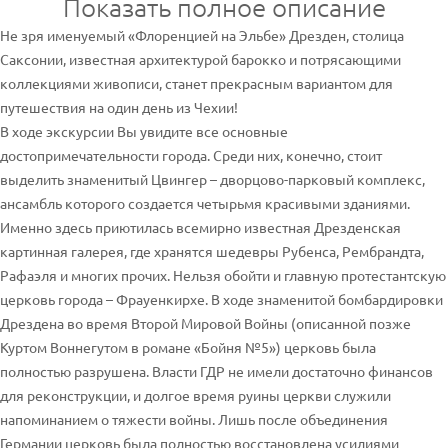
Показать полное описание
Не зря именуемый «Флоренцией на Эльбе» Дрезден, столица
Саксонии, известная архитектурой барокко и потрясающими
коллекциями живописи, станет прекрасным вариантом для
путешествия на один день из Чехии!
В ходе экскурсии Вы увидите все основные
достопримечательности города. Среди них, конечно, стоит
выделить знаменитый Цвингер – дворцово-парковый комплекс,
ансамбль которого создается четырьмя красивыми зданиями.
Именно здесь приютилась всемирно известная Дрезденская
картинная галерея, где хранятся шедевры Рубенса, Рембрандта,
Рафаэля и многих прочих. Нельзя обойти и главную протестантскую
церковь города – Фрауенкирхе. В ходе знаменитой бомбардировки
Дрездена во время Второй Мировой Войны (описанной позже
Куртом Воннегутом в романе «Бойня №5») церковь была
полностью разрушена. Власти ГДР не имели достаточно финансов
для реконструкции, и долгое время руины церкви служили
напоминанием о тяжести войны. Лишь после объединения
Германии церковь была полностью восстановлена усилиями