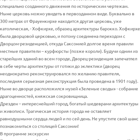
специально созданного движения по историческим чертежам.
Ныне церковь можно увидеть в первозданном виде. Буквально в
300 метрах от Фрауенкирхе находится другая церковь, уже
католическая, - Хофкирхе, образец архитектуры барокко. Хофкирхе
была дворцовой церковью, и потому соединена переходом с
Дворцом-резиденцией, откуда Саксонией долгое время правили
местные правители – курфюрсты (позже короли). Будучи одним из
старейших зданий во всем городе, Дворец-резиденция запечатлел
в себе черты архитектуры от готики до эклектики (дворец
неоднократно реконструировался по желанию правителя,
последняя серьезная реконструкция была проведена в 1901 году).
Ныне во дворце расположился музей «Зеленые своды» - собрание
драгоценностей, княжская сокровищница.
Дрезден – интереснейший город, богатый шедеврами архитектуры
и живописи. Трагическая история города не оставляет
равнодушными сердца людей и по сей день. Не упустите свой шанс
познакомиться со столицей Саксонии!
В программе экскурсии