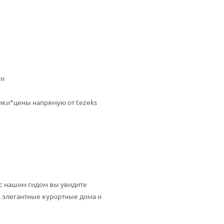
ти
ики
*цены напрямую от tezeks
 с нашим гидом вы увидите
 элегантные курортные дома и