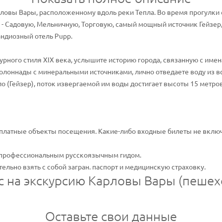
рловы Вары, расположенному вдоль реки Тепла. Во время прогулки
- Садовую, Мельничную, Торговую, самый мощный источник Гейзер,
ндиозный отель Pupp.
ного стиля XIX века, услышите историю города, связанную с именам
олоннады с минеральными источниками, лично отведаете воду из в
 (Гейзер), поток извергаемой им воды достигает высоты 15 метров
 платные объекты посещения. Какие-либо входные билеты не включ
 профессиональным русскоязычным гидом.
ельно взять с собой загран. паспорт и медицинскую страховку.
с на экскурсию Карловы Вары (пешех
Оставьте свои данные