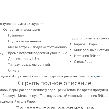
наступления даты экскурсии
Основная информация
Групповая
Достопримечательнос
Подлежит уточнению
Карловы Вары
Место встречи: подлежит уточнению
Минеральные источн
Время встречи: подлежит уточнению
ях
Источник Гейзер
Длительность: 1.5 ч.
Отель Pupp
Тип ваучера: электронный
Оплата:
одится. Актуальный список экскурсий в регионе смотрите
здесь
Скрыть полное описание
рловы Вары, расположенному вдоль реки Тепла. Во время прогулки
- Садовую, Мельничную, Торговую, самый мощный источник Гейзер,
ндиозный отель Pupp.
Показать полное описание