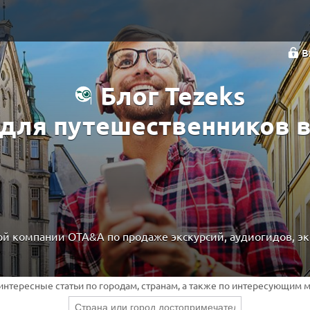
В
Блог Tezeks
для путешественников 
й компании OTA&A по продаже экскурсий, аудиогидов, эк
 интересные статьи по городам, странам, а также по интересующим