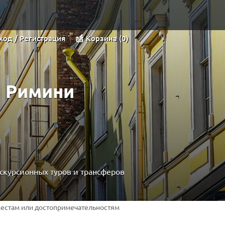
ход / Регистрация
Корзина
0
в Римини
скурсионных туров и трансферов
 местам или достопримечательностям