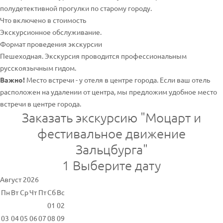
полудетективной прогулки по старому городу.
Что включено в стоимость
Экскурсионное обслуживание.
Формат проведения экскурсии
Пешеходная. Экскурсия проводится профессиональным
русскоязычным гидом.
Важно!
Место встречи - у отеля в центре города. Если ваш отель
расположен на удалении от центра, мы предложим удобное место
встречи в центре города.
Заказать экскурсию "Моцарт и
фестивальное движение
Зальцбурга"
1
Выберите дату
Август 2026
Пн
Вт
Ср
Чт
Пт
Сб
Вс
01
02
03
04
05
06
07
08
09