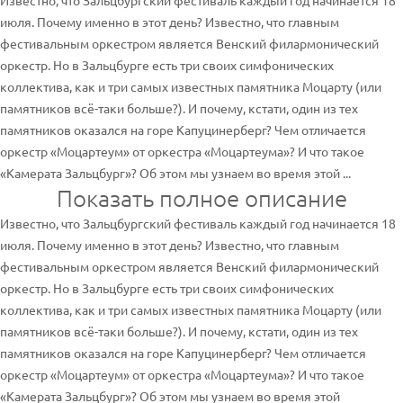
Известно, что Зальцбургский фестиваль каждый год начинается 18
июля. Почему именно в этот день? Известно, что главным
фестивальным оркестром является Венский филармонический
оркестр. Но в Зальцбурге есть три своих симфонических
коллектива, как и три самых известных памятника Моцарту (или
памятников всё-таки больше?). И почему, кстати, один из тех
памятников оказался на горе Капуцинерберг? Чем отличается
оркестр «Моцартеум» от оркестра «Моцартеума»? И что такое
«Камерата Зальцбург»? Об этом мы узнаем во время этой ...
Показать полное описание
Известно, что Зальцбургский фестиваль каждый год начинается 18
июля. Почему именно в этот день? Известно, что главным
фестивальным оркестром является Венский филармонический
оркестр. Но в Зальцбурге есть три своих симфонических
коллектива, как и три самых известных памятника Моцарту (или
памятников всё-таки больше?). И почему, кстати, один из тех
памятников оказался на горе Капуцинерберг? Чем отличается
оркестр «Моцартеум» от оркестра «Моцартеума»? И что такое
«Камерата Зальцбург»? Об этом мы узнаем во время этой