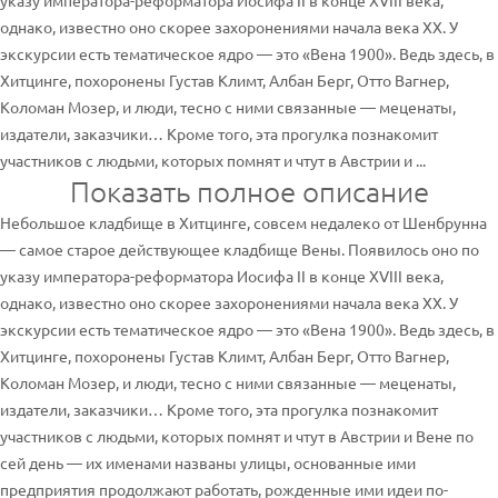
указу императора-реформатора Иосифа II в конце XVIII века,
однако, известно оно скорее захоронениями начала века XХ. У
экскурсии есть тематическое ядро — это «Вена 1900». Ведь здесь, в
Хитцинге, похоронены Густав Климт, Албан Берг, Отто Вагнер,
Коломан Мозер, и люди, тесно с ними связанные — меценаты,
издатели, заказчики… Кроме того, эта прогулка познакомит
участников с людьми, которых помнят и чтут в Австрии и ...
Показать полное описание
Небольшое кладбище в Хитцинге, совсем недалеко от Шенбрунна
— самое старое действующее кладбище Вены. Появилось оно по
указу императора-реформатора Иосифа II в конце XVIII века,
однако, известно оно скорее захоронениями начала века XХ. У
экскурсии есть тематическое ядро — это «Вена 1900». Ведь здесь, в
Хитцинге, похоронены Густав Климт, Албан Берг, Отто Вагнер,
Коломан Мозер, и люди, тесно с ними связанные — меценаты,
издатели, заказчики… Кроме того, эта прогулка познакомит
участников с людьми, которых помнят и чтут в Австрии и Вене по
сей день — их именами названы улицы, основанные ими
предприятия продолжают работать, рожденные ими идеи по-