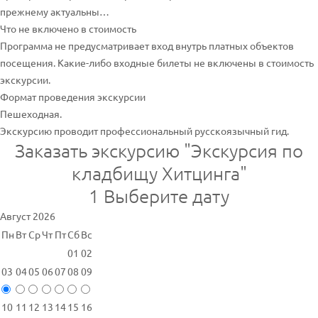
прежнему актуальны…
Что не включено в стоимость
Программа не предусматривает вход внутрь платных объектов
посещения. Какие-либо входные билеты не включены в стоимость
экскурсии.
Формат проведения экскурсии
Пешеходная.
Экскурсию проводит профессиональный русскоязычный гид.
Заказать экскурсию "Экскурсия по
кладбищу Хитцинга"
1
Выберите дату
Август 2026
Пн
Вт
Ср
Чт
Пт
Сб
Вс
01
02
03
04
05
06
07
08
09
10
11
12
13
14
15
16