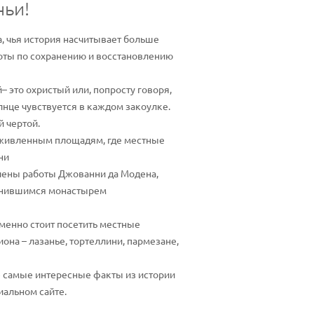
ньи!
, чья история насчитывает больше
боты по сохранению и восстановлению
– это охристый или, попросту говоря,
нце чувствуется в каждом закоулке.
й чертой.
 оживленным площадям, где местные
ни
влены работы Джованни да Модена,
ранившимся монастырем
еменно стоит посетить местные
на – лазанье, тортеллини, пармезане,
е самые интересные факты из истории
иальном сайте.