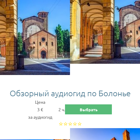
Обзорный аудиогид по Болонье
Цена
3 €
2 ч.
Выбрать
за аудиогид