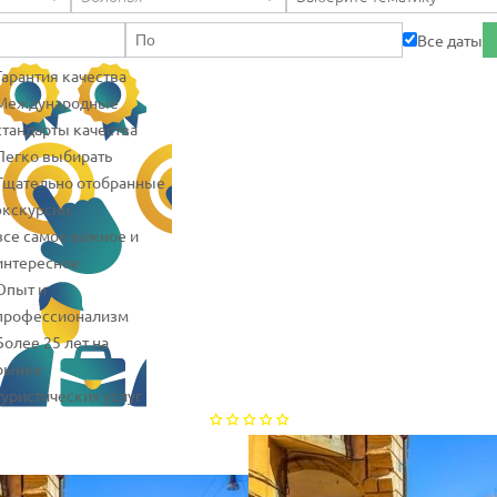
Все даты
Гарантия качества
Международные
стандарты качества
Легко выбирать
Тщательно отобранные
экскурсии:
все самое важное и
интересное
Опыт и
профессионализм
Более 25 лет на
рынке
туристических услуг