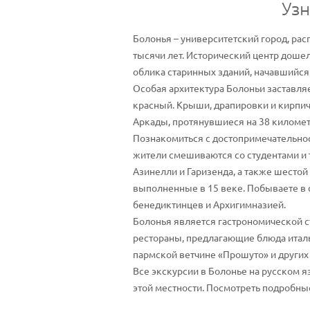
Узн
Болонья – университетский город, рас
тысячи лет. Исторический центр дошел
облика старинных зданий, начавшийся
Особая архитектура Болоньи заставляет
красный. Крыши, драпировки и кирпич
Аркады, протянувшиеся на 38 километ
Познакомиться с достопримечательно
жители смешиваются со студентами и
Азинелли и Гаризенда, а также шесто
выполненные в 15 веке. Побываете в
бенедиктинцев и Архигимназией.
Болонья является гастрономической ст
рестораны, предлагающие блюда италь
пармской ветчине «Прошуто» и других
Все экскурсии в Болонье на русском 
этой местности. Посмотреть подробны