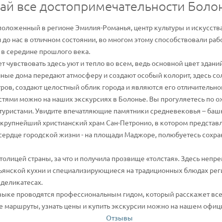
ай все достопримечательности Боло
положенный в регионе Эмилия-Романья, центр культуры и искусства
 до нас в отличном состоянии, во многом этому способствовали ра
 в середине прошлого века.
 чувствовать здесь уют и тепло во всем, ведь основной цвет зданий
ные дома передают атмосферу и создают особый колорит, здесь сол
ров, создают целостный облик города и являются его отличительно
стями можно на наших экскурсиях в Болонье. Вы прогуляетесь по
 туристами. Увидите впечатляющие памятники средневековья – баш
й крупнейший христианский храм Сан-Петронио, в котором предста
 сердце городской жизни - на площади Маджоре, полюбуетесь сох
олицей страны, за что и получила прозвище «толстая». Здесь непр
янской кухни и специализирующиеся на традиционных блюдах регио
 деликатесах.
языке проводятся профессиональным гидом, который расскажет вс
е маршруты, узнать цены и купить экскурсии можно на нашем офиц
Отзывы