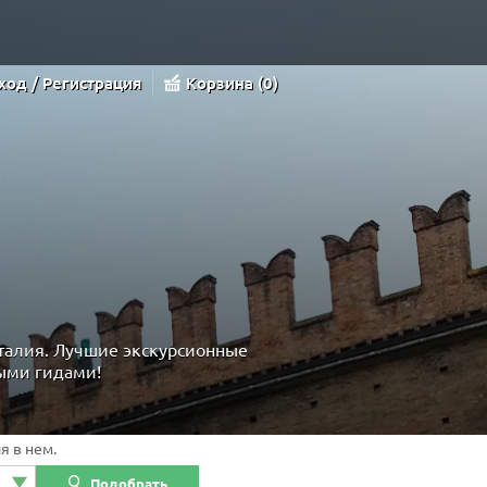
ход / Регистрация
Корзина
0
талия. Лучшие экскурсионные
ыми гидами!
я в нем.
Подобрать