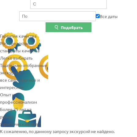
Все даты
Подобрать
Гарантия качества
Международные
стандарты качества
Легко выбирать
Тщательно отобранные
экскурсии:
все самое важное и
интересное
Опыт и
профессионализм
Более 25 лет на
рынке
туристических услуг
К сожалению, по данному запросу экскурсий не найдено.