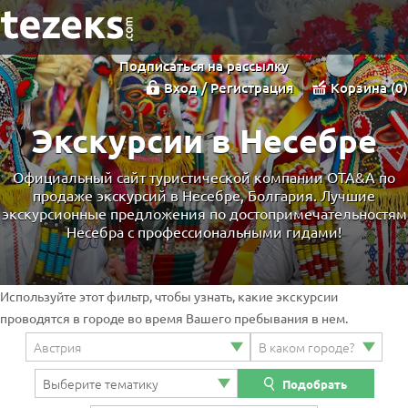
Подписаться на рассылку
Вход / Регистрация
Корзина
0
Экскурсии в Несебре
Официальный сайт туристической компании OTA&A по
продаже экскурсий в Несебре, Болгария. Лучшие
экскурсионные предложения по достопримечательностям
Несебра с профессиональными гидами!
Используйте этот фильтр, чтобы узнать, какие экскурсии
проводятся в городе во время Вашего пребывания в нем.
Подобрать