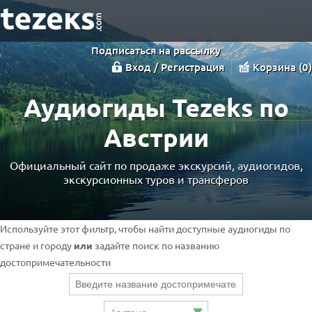
Подписаться на рассылку
Вход / Регистрация
Корзина
0
Аудиогиды Tezeks по
Австрии
Официальный сайт по продаже экскурсий, аудиогидов,
экскурсионных туров и трансферов
Используйте этот фильтр, чтобы найти доступные аудиогиды по
стране и городу
или
задайте поиск по названию
достопримечательности